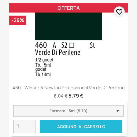
OFFERTA
favorite_border
-28%
460 - Winsor & Newton Professional Verde Di Perilene
5,79 €
8,04 €
AGGIUNGI AL CARRELLO