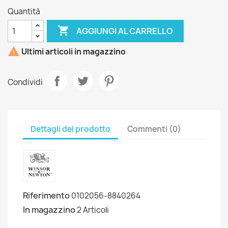
Quantità

AGGIUNGI AL CARRELLO

Ultimi articoli in magazzino
Condividi
Dettagli del prodotto
Commenti (0)
Riferimento
0102056-8840264
In magazzino
2 Articoli