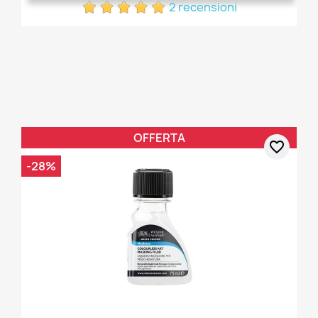
2 recensioni
OFFERTA
favorite_border
-28%