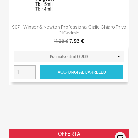
907 - Winsor & Newton Professional Giallo Chiaro Privo
Di Cadmio
7,93 €
11,02 €
AGGIUNGI AL CARRELLO
OFFERTA
favorite_border