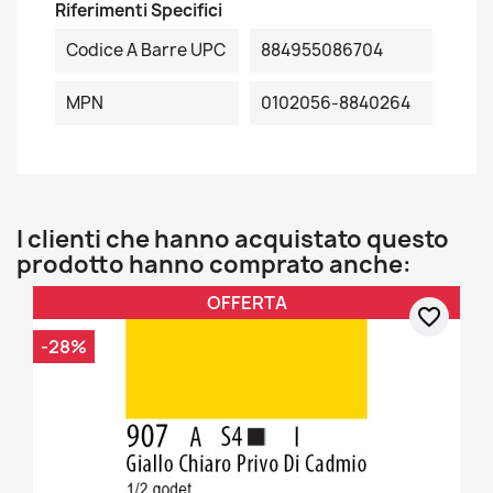
Riferimenti Specifici
Codice A Barre UPC
884955086704
MPN
0102056-8840264
I clienti che hanno acquistato questo
prodotto hanno comprato anche:
OFFERTA
favorite_border
-28%