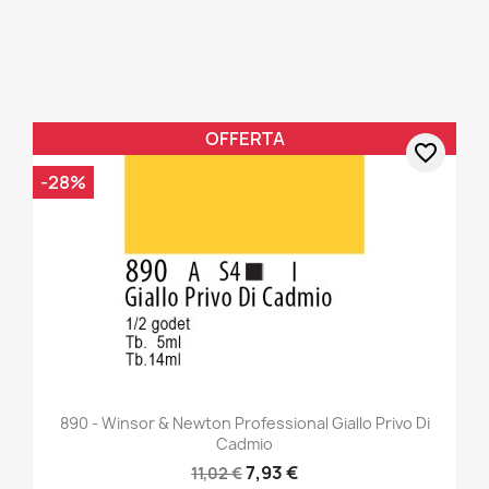
OFFERTA
favorite_border
-28%
890 - Winsor & Newton Professional Giallo Privo Di
Cadmio
7,93 €
11,02 €