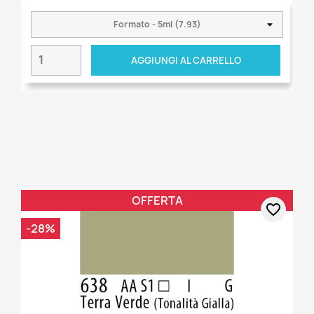
AGGIUNGI AL CARRELLO
OFFERTA
favorite_border
-28%