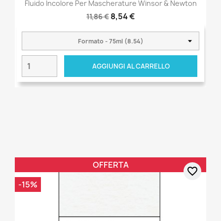
Fluido Incolore Per Mascherature Winsor & Newton
8,54 €
11,86 €
AGGIUNGI AL CARRELLO
OFFERTA
favorite_border
-15%