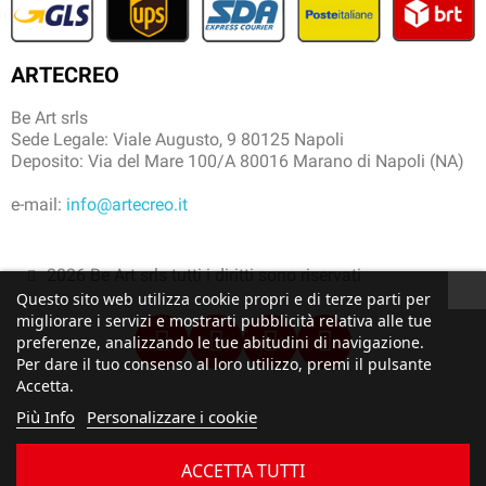
ARTECREO
Be Art srls
Sede Legale: Viale Augusto, 9 80125 Napoli
Deposito: Via del Mare 100/A 80016 Marano di Napoli (NA)
e-mail:
info@artecreo.it
2026 Be Art srls tutti i diritti sono riservati
Questo sito web utilizza cookie propri e di terze parti per
migliorare i servizi e mostrarti pubblicità relativa alle tue
preferenze, analizzando le tue abitudini di navigazione.
Per dare il tuo consenso al loro utilizzo, premi il pulsante
Accetta.
Più Info
Personalizzare i cookie
ACCETTA TUTTI