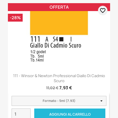
OFFERTA
favorite_border
-28%
111 - Winsor & Newton Professional Giallo Di Cadmio
Scuro
7,93 €
11,02 €
AGGIUNGI AL CARRELLO