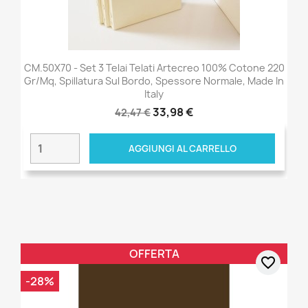
CM.50X70 - Set 3 Telai Telati Artecreo 100% Cotone 220
Gr/mq, Spillatura Sul Bordo, Spessore Normale, Made In
Italy
33,98 €
42,47 €
AGGIUNGI AL CARRELLO
OFFERTA
favorite_border
-28%