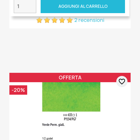
AGGIUNGI AL CARRELLO
2 recensioni
OFFERTA
favorite_border
-20%