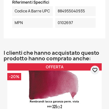
Riferimenti Specifici
Codice A Barre UPC
884955040935
MPN
0102697
I clienti che hanno acquistato questo
prodotto hanno comprato anche:
OFFERTA
favorite_border
-20%