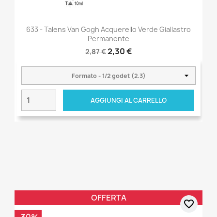
633 - Talens Van Gogh Acquerello Verde Giallastro
Permanente
2,30 €
2,87 €
AGGIUNGI AL CARRELLO
OFFERTA
favorite_border
-30%