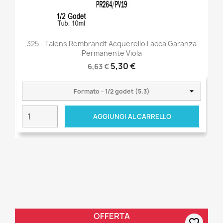
325 - Talens Rembrandt Acquerello Lacca Garanza
Permanente Viola
5,30 €
6,63 €
AGGIUNGI AL CARRELLO
OFFERTA
favorite_border