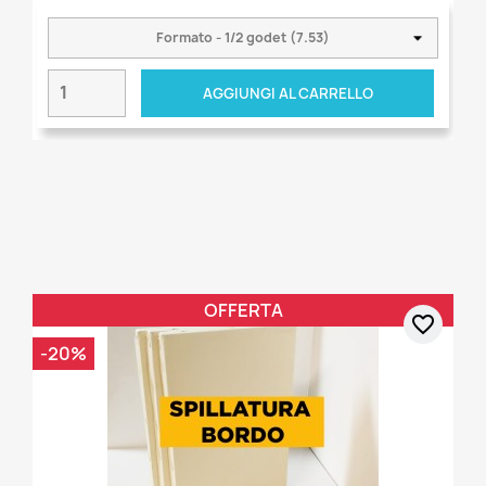
AGGIUNGI AL CARRELLO
OFFERTA
favorite_border
-20%