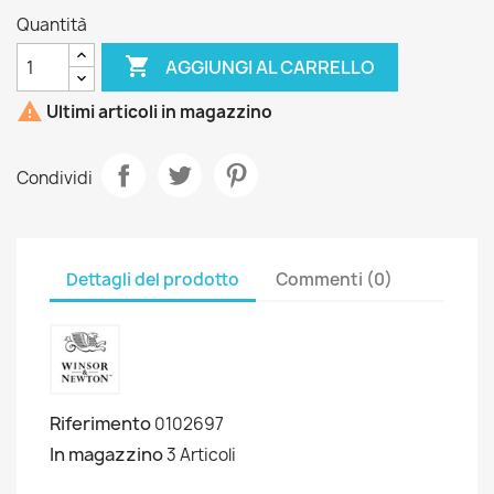
Quantità

AGGIUNGI AL CARRELLO

Ultimi articoli in magazzino
Condividi
Dettagli del prodotto
Commenti (0)
Riferimento
0102697
In magazzino
3 Articoli