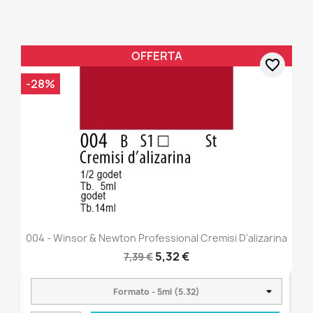
OFFERTA
favorite_border
-28%
004 - Winsor & Newton Professional Cremisi D'alizarina
5,32 €
7,39 €