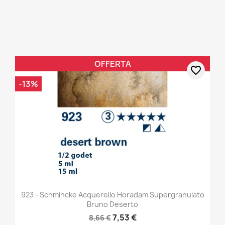
OFFERTA
favorite_border
-13%
923 - Schmincke Acquerello Horadam Supergranulato
Bruno Deserto
7,53 €
8,66 €