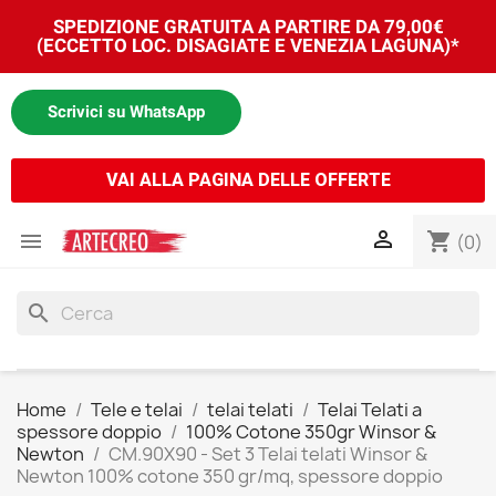
SPEDIZIONE GRATUITA A PARTIRE DA 79,00€
(ECCETTO LOC. DISAGIATE E VENEZIA LAGUNA)*
Scrivici su WhatsApp
VAI ALLA PAGINA DELLE OFFERTE


shopping_cart
(0)
search
Home
Tele e telai
telai telati
Telai Telati a
spessore doppio
100% Cotone 350gr Winsor &
Newton
CM.90X90 - Set 3 Telai telati Winsor &
Newton 100% cotone 350 gr/mq, spessore doppio