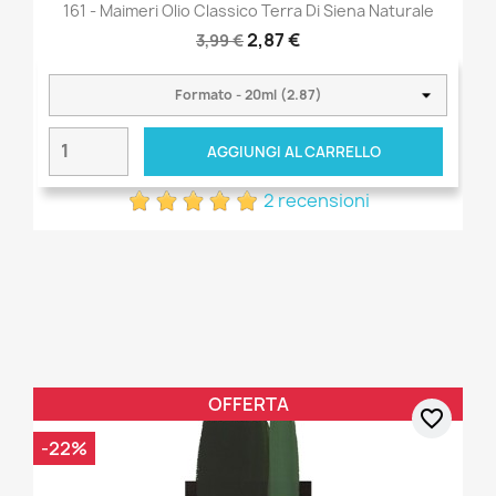
161 - Maimeri Olio Classico Terra Di Siena Naturale
2,87 €
3,99 €
AGGIUNGI AL CARRELLO
2 recensioni
OFFERTA
favorite_border
-22%