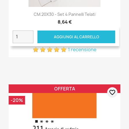
CM.20X30 - Set 4 Pannelli Telati
8,64 €
AGGIUNGI AL CARRELLO
1 recensione
OFFERTA
favorite_border
-20%