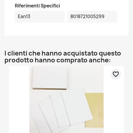
Riferimenti Specifici
Ean13
8018721005299
I clienti che hanno acquistato questo
prodotto hanno comprato anche:
favorite_border