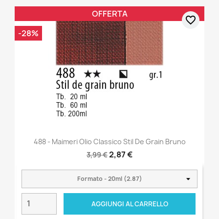
OFFERTA
favorite_border
-28%
488 - Maimeri Olio Classico Stil De Grain Bruno
2,87 €
3,99 €
AGGIUNGI AL CARRELLO