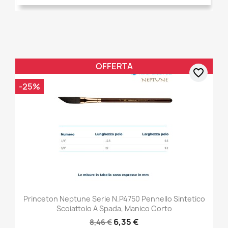
OFFERTA
favorite_border
-25%
Princeton Neptune Serie N.P4750 Pennello Sintetico
Scoiattolo A Spada, Manico Corto
6,35 €
8,46 €