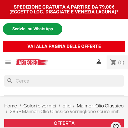
SPEDIZIONE GRATUITA A PARTIRE DA 79,00€
(ECCETTO LOC. DISAGIATE E VENEZIA LAGUNA)*
Scrivici su WhatsApp
VAI ALLA PAGINA DELLE OFFERTE


shopping_cart
(0)
search
Home
Colori e vernici
olio
Maimeri Olio Classico
285 - Maimeri Olio Classico Vermiglione scuro imit.
OFFERTA
favorite_border