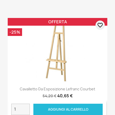
OFFERTA
favorite_border
-25%
Cavalletto Da Esposizione Lefranc Courbet
40,65 €
54,20 €
AGGIUNGI AL CARRELLO