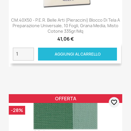
CM.40X50 - P.E.R. Belle Arti (Pieraccini) Blocco Di Tela A
Preparazione Universale, 10 Fogli, Grana Media, Misto
Cotone 335gr/mq
41,06 €
AGGIUNGI AL CARRELLO
OFFERTA
favorite_border
-28%