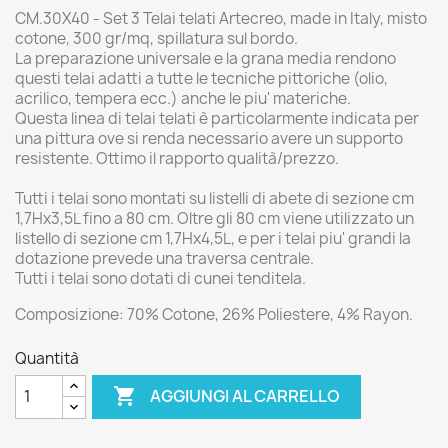
CM.30X40 - Set 3 Telai telati Artecreo, made in Italy, misto
cotone, 300 gr/mq, spillatura sul bordo.
La preparazione universale e la grana media rendono
questi telai adatti a tutte le tecniche pittoriche (olio,
acrilico, tempera ecc.) anche le piu' materiche.
Questa linea di telai telati è particolarmente indicata per
una pittura ove si renda necessario avere un supporto
resistente. Ottimo il rapporto qualità/prezzo.
Tutti i telai sono montati su listelli di abete di sezione cm
1,7Hx3,5L fino a 80 cm. Oltre gli 80 cm viene utilizzato un
listello di sezione cm 1,7Hx4,5L, e per i telai piu' grandi la
dotazione prevede una traversa centrale.
Tutti i telai sono dotati di cunei tenditela.
Composizione: 70% Cotone, 26% Poliestere, 4% Rayon.
Quantità

AGGIUNGI AL CARRELLO