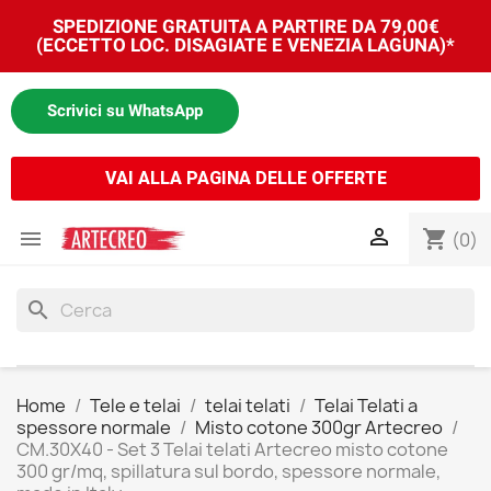
SPEDIZIONE GRATUITA A PARTIRE DA 79,00€
(ECCETTO LOC. DISAGIATE E VENEZIA LAGUNA)*
Scrivici su WhatsApp
VAI ALLA PAGINA DELLE OFFERTE


shopping_cart
(0)
search
Home
Tele e telai
telai telati
Telai Telati a
spessore normale
Misto cotone 300gr Artecreo
CM.30X40 - Set 3 Telai telati Artecreo misto cotone
300 gr/mq, spillatura sul bordo, spessore normale,