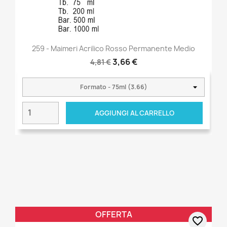
259 - Maimeri Acrilico Rosso Permanente Medio
3,66 €
4,81 €
AGGIUNGI AL CARRELLO
OFFERTA
favorite_border