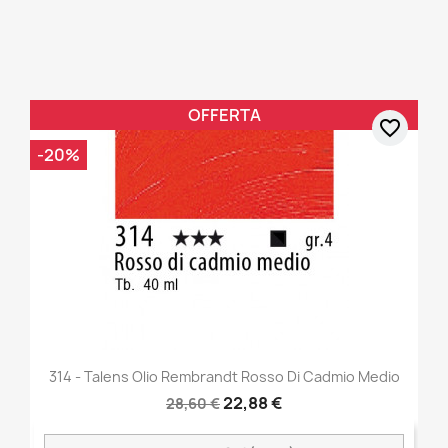
OFFERTA
favorite_border
-20%
314 - Talens Olio Rembrandt Rosso Di Cadmio Medio
22,88 €
28,60 €