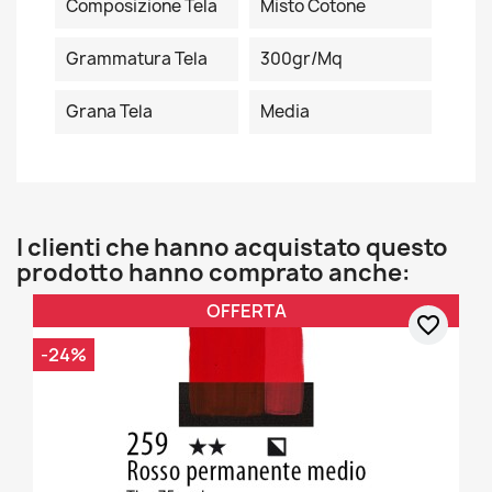
Composizione Tela
Misto Cotone
Grammatura Tela
300gr/mq
Grana Tela
Media
I clienti che hanno acquistato questo
prodotto hanno comprato anche:
OFFERTA
favorite_border
-24%