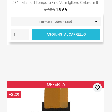
284 - Maimeri Tempera Fine Vermiglione Chiaro Imit.
1,89 €
2,49 €
AGGIUNGI AL CARRELLO
OFFERTA
favorite_border
-22%