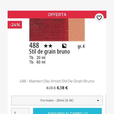
OFFERTA
favorite_border
-24%
488 - Maimeri Olio Artisti Stil De Grain Bruno
6,18 €
8,13 €
AGGIUNGI AL CARRELLO