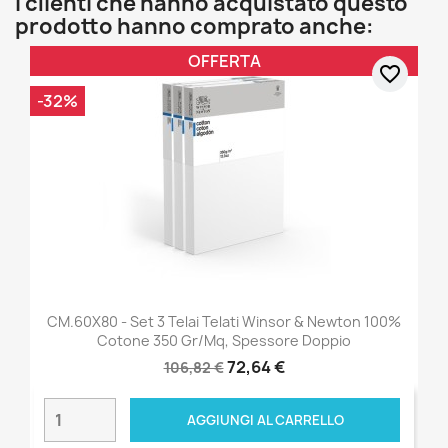
I clienti che hanno acquistato questo
prodotto hanno comprato anche:
OFFERTA
favorite_border
-32%
CM.60X80 - Set 3 Telai Telati Winsor & Newton 100%
Cotone 350 Gr/mq, Spessore Doppio
72,64 €
106,82 €
AGGIUNGI AL CARRELLO