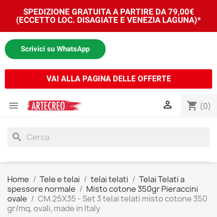
SPEDIZIONE GRATUITA A PARTIRE DA 79,00€
(ECCETTO LOC. DISAGIATE E VENEZIA LAGUNA)*
Scrivici su WhatsApp
VAI ALLA PAGINA DELLE OFFERTE


shopping_cart
(0)
search
Home
Tele e telai
telai telati
Telai Telati a
spessore normale
Misto cotone 350gr Pieraccini
ovale
CM.25X35 - Set 3 telai telati misto cotone 350
gr/mq, ovali, made in Italy